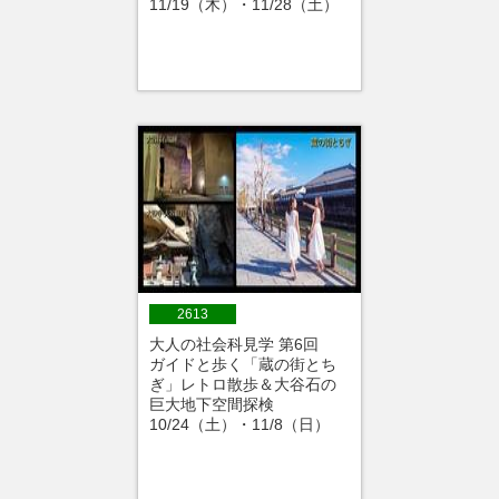
11/19（木）・11/28（土）
2613
大人の社会科見学 第6回
ガイドと歩く「蔵の街とち
ぎ」レトロ散歩＆大谷石の
巨大地下空間探検
10/24（土）・11/8（日）