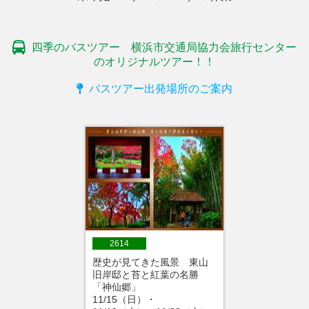
四季のバスツアー 横浜市交通局協力会旅行センター
のオリジナルツアー！！
バスツアー出発場所のご案内
2614
歴史が見てきた風景 東山
旧岸邸と苔と紅葉の名勝
「神仙郷」
11/15（日）・