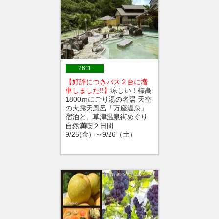
2611
【好評につきバス２台に増
車しました!!】
涼しい！標高
1800ｍにごり湯の名湯 天空
の大露天風呂「万座温泉」
宿泊と、草津温泉街めぐり
自然満喫２日間
9/25(金）～9/26（土）