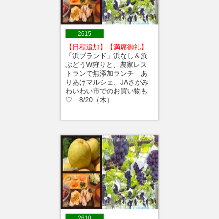
2615
【日程追加】【満席御礼】
「浜ブランド」浜なし＆浜
ぶどうW狩りと、農家レス
トランで無添加ランチ あ
りあけマルシェ、JAさがみ
わいわい市でのお買い物も
♡ 8/20（木）
2610